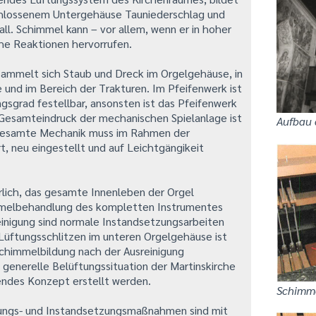
schlossenem Untergehäuse Tauniederschlag und
ll. Schimmel kann – vor allem, wenn er in hoher
che Reaktionen hervorrufen.
sammelt sich Staub und Dreck im Orgelgehäuse, in
 und im Bereich der Trakturen. Im Pfeifenwerk ist
gsgrad festellbar, ansonsten ist das Pfeifenwerk
 Gesamteindruck der mechanischen Spielanlage ist
Aufbau 
 gesamte Mechanik muss im Rahmen der
t, neu eingestellt und auf Leichtgängikeit
erlich, das gesamte Innenleben der Orgel
mmelbehandlung des kompletten Instrumentes
nigung sind normale Instandsetzungsarbeiten
 Lüftungsschlitzen im unteren Orgelgehäuse ist
chimmelbildung nach der Ausreinigung
generelle Belüftungssituation der Martinskirche
endes Konzept erstellt werden.
Schimme
ungs- und Instandsetzungsmaßnahmen sind mit