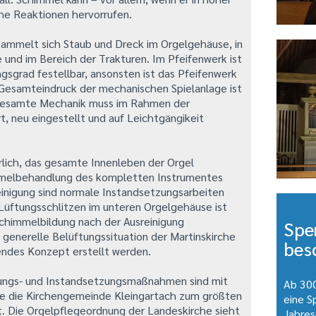
che Reaktionen hervorrufen.
sammelt sich Staub und Dreck im Orgelgehäuse, in
 und im Bereich der Trakturen. Im Pfeifenwerk ist
gsgrad festellbar, ansonsten ist das Pfeifenwerk
 Gesamteindruck der mechanischen Spielanlage ist
 gesamte Mechanik muss im Rahmen der
t, neu eingestellt und auf Leichtgängikeit
erlich, das gesamte Innenleben der Orgel
mmelbehandlung des kompletten Instrumentes
nigung sind normale Instandsetzungsarbeiten
 Lüftungsschlitzen im unteren Orgelgehäuse ist
chimmelbildung nach der Ausreinigung
Spe
generelle Belüftungssituation der Martinskirche
bes
endes Konzept erstellt werden.
ungs- und Instandsetzungsmaßnahmen sind mit
Ab 300
e die Kirchengemeinde Kleingartach zum größten
eine 
at. Die Orgelpflegeordnung der Landeskirche sieht
Jahres