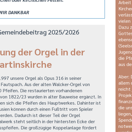
Arbeit
Kirche
 WIR DANKBAR
verläs
viele
Dazu z
r Gemeindebeitrag 2025/2026
Gottes
ebenso
(Seels
ung der Orgel in der
Jugend
die Pf
artinskirche
aus de
Aber: 
997 unsere Orgel als Opus 316 in seiner
allem 
 Fautspach. Aus der alten Walcker-Orgel von
reicht
Pfeifen. Die restaurierten vorhandenen
Projek
 von 1822/23 wurden in alter Bauweise ergänzt. In
finanz
en sich die Pfeifen des Hauptwerkes. Dahinter ist
die un
usien können durch einen Fußtritt vom Spieler
liegen
rden. Dadurch ist dieser Teil der Orgel
Spend
lwerk steht seitlich in der hintersten Ecke der
notwe
spfeifen. Die großzügige Koppelanlage fördert