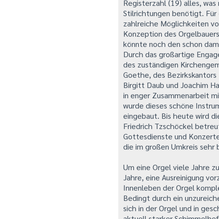
Registerzahl (19) alles, was
Stilrichtungen benötigt. Fü
zahlreiche Möglichkeiten vo
Konzeption des Orgelbauers 
könnte noch den schon dama
Durch das großartige Engage
des zuständigen Kirchengem
Goethe, des Bezirkskantors
Birgitt Daub und Joachim H
in enger Zusammenarbeit mi
wurde dieses schöne Instrum
eingebaut. Bis heute wird d
Friedrich Tzschöckel betreu
Gottesdienste und Konzerte
die im großen Umkreis sehr b
Um eine Orgel viele Jahre zu
Jahre, eine Ausreinigung vo
Innenleben der Orgel kompl
Bedingt durch ein unzureic
sich in der Orgel und in ge
aktuell starker Schimmelbefa