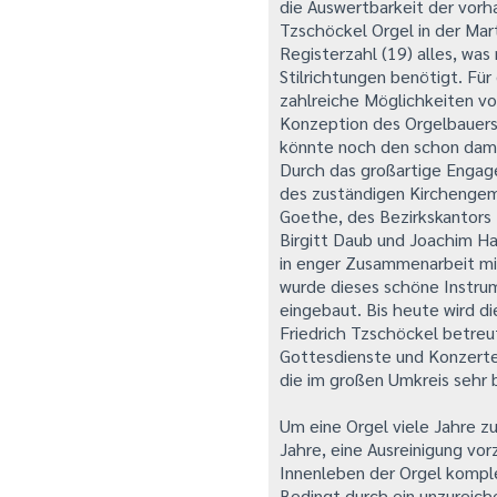
die Auswertbarkeit der vorha
Tzschöckel Orgel in der Mart
Registerzahl (19) alles, was
Stilrichtungen benötigt. Fü
zahlreiche Möglichkeiten vo
Konzeption des Orgelbauers 
könnte noch den schon dama
Durch das großartige Engage
des zuständigen Kirchengem
Goethe, des Bezirkskantors
Birgitt Daub und Joachim H
in enger Zusammenarbeit mi
wurde dieses schöne Instrum
eingebaut. Bis heute wird d
Friedrich Tzschöckel betreu
Gottesdienste und Konzerte
die im großen Umkreis sehr b
Um eine Orgel viele Jahre zu
Jahre, eine Ausreinigung vo
Innenleben der Orgel kompl
Bedingt durch ein unzureic