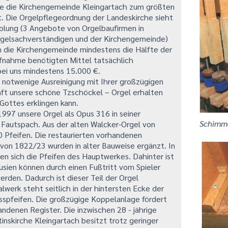
e die Kirchengemeinde Kleingartach zum größten
at. Die Orgelpflegeordnung der Landeskirche sieht
olung (3 Angebote von Orgelbaufirmen in
gelsachverständigen und der Kirchengemeinde)
nn die Kirchengemeinde mindestens die Hälfte der
fnahme benötigten Mittel tatsächlich
bei uns mindestens 15.000 €.
e notwenige Ausreinigung mit Ihrer großzügigen
ft unsere schöne Tzschöckel – Orgel erhalten
Gottes erklingen kann.
997 unsere Orgel als Opus 316 in seiner
Schimme
 Fautspach. Aus der alten Walcker-Orgel von
Pfeifen. Die restaurierten vorhandenen
 von 1822/23 wurden in alter Bauweise ergänzt. In
en sich die Pfeifen des Hauptwerkes. Dahinter ist
usien können durch einen Fußtritt vom Spieler
rden. Dadurch ist dieser Teil der Orgel
lwerk steht seitlich in der hintersten Ecke der
spfeifen. Die großzügige Koppelanlage fördert
ndenen Register. Die inzwischen 28 - jährige
inskirche Kleingartach besitzt trotz geringer