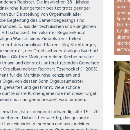
werden
ndenen Register. Die inzwischen 28 - jährige
bezusc
inskirche Kleingartach besitzt trotz geringer
genüge
 man zur Darstellung von Orgelmusik aller
Spende
r die Begleitung des Gemeindegesangs sind
Mit Ih
rhanden. (...aus der technischen und klanglichen
für di
R.Tzschöckel). Ein vakanter Registerknopf
über d
ligen Wunsch eines Zimbelsterns füllen!
kirchl
ment des damaligen Pfarrers Jörg Streitberger,
auf
ww
einderates, des Orgelsachverständigen Burkhart
 Hans-Günther Mörk, der beiden Kirchenmusiker
artmann und der stets unterstützenden Gemeinde
t Orgelbaumeister Reinhart Tzschöckel († 2003)
ent für die Martinskirche konzipiert und
ie Orgel von dessen Sohn Orgelbaumeister
t, gewartet und gestimmt. Viele schöne
 durfte unsre Kirchengemeinde mit dieser Orgel,
eliebt ist und gerne bespielt wird, erleben.
 erhalten, ist es dringend notwendig, alle 15 – 20
rzunehmen. Dabei ist es wichtig, das gesamte
ett auseinander zu nehmen und auszureinigen.
hendes Lüftungssystem des Kirchenraumes, bildet