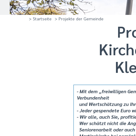
> Startseite
> Projekte der Gemeinde
Pr
Kirc
Kl
- Mit dem „freiwilligen Ge
Verbundenheit
und
Wertschätzung zu Ih
- Jeder gespendete Euro wi
- Wir alle, auch Sie, profit
Wer schätzt nicht die An
Seniorenarbeit oder auch 
Martinskirche bei persönl