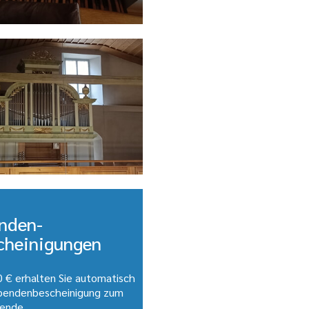
nden-
cheinigungen
 € erhalten Sie automatisch
Spendenbescheinigung zum
ende.