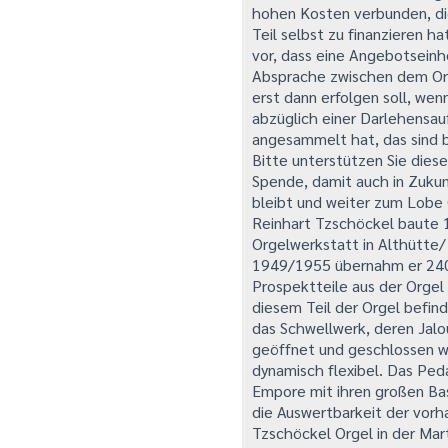
hohen Kosten verbunden, di
Teil selbst zu finanzieren h
vor, dass eine Angebotseinh
Absprache zwischen dem Or
erst dann erfolgen soll, we
abzüglich einer Darlehensau
angesammelt hat, das sind 
Bitte unterstützen Sie dies
Spende, damit auch in Zukun
bleibt und weiter zum Lobe 
Reinhart Tzschöckel baute 1
Orgelwerkstatt in Althütte/
1949/1955 übernahm er 240 
Prospektteile aus der Orgel
diesem Teil der Orgel befind
das Schwellwerk, deren Jalo
geöffnet und geschlossen we
dynamisch flexibel. Das Peda
Empore mit ihren großen Bas
die Auswertbarkeit der vorha
Tzschöckel Orgel in der Mart