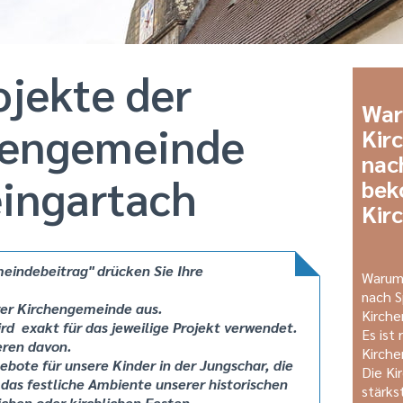
ojekte der
War
hengemeinde
Kir
nac
eingartach
bek
Kir
meindebeitrag" drücken Sie Ihre
Warum 
nach 
rer Kirchengemeinde aus.
Kirche
rd exakt für das jeweilige Projekt verwendet.
Es ist
ieren davon.
Kirche
gebote für
unsere
Kinder in der Jungschar, die
Die Ki
das festliche
Ambiente unserer
historischen
stärks
ichen oder
kirchlichen Festen.