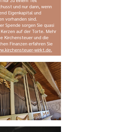
 nur zu einem Teil
husst und nur dann, wenn
nd Eigenkapital und
n vorhanden sind.
rer Spende sorgen Sie quasi
e Kerzen auf der Torte. Mehr
ie Kirchensteuer und die
ichen Finanzen erfahren Sie
w.kirchensteuer-wirkt.de.