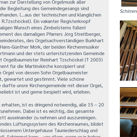
 man zur Darstellung von Orgelmusik aller
r die Begleitung des Gemeindegesangs sind
Schimme
rhanden. (...aus der technischen und klanglichen
R.Tzschöckel). Ein vakanter Registerknopf
ligen Wunsch eines Zimbelsterns füllen!
ment des damaligen Pfarrers Jörg Streitberger,
einderates, des Orgelsachverständigen Burkhart
 Hans-Günther Mörk, der beiden Kirchenmusiker
artmann und der stets unterstützenden Gemeinde
t Orgelbaumeister Reinhart Tzschöckel († 2003)
ent für die Martinskirche konzipiert und
ie Orgel von dessen Sohn Orgelbaumeister
t, gewartet und gestimmt. Viele schöne
 durfte unsre Kirchengemeinde mit dieser Orgel,
eliebt ist und gerne bespielt wird, erleben.
 erhalten, ist es dringend notwendig, alle 15 – 20
rzunehmen. Dabei ist es wichtig, das gesamte
ett auseinander zu nehmen und auszureinigen.
hendes Lüftungssystem des Kirchenraumes, bildet
schlossenem Untergehäuse Tauniederschlag und
ll. Schimmel kann – vor allem, wenn er in hoher