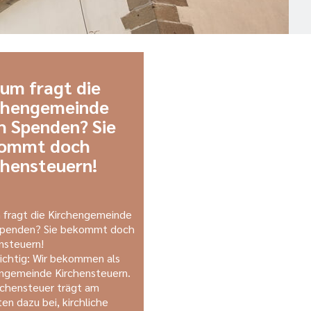
um fragt die
chengemeinde
h Spenden? Sie
ommt doch
chensteuern!
fragt die Kirchengemeinde
Spenden? Sie bekommt doch
nsteuern!
 richtig: Wir bekommen als
ngemeinde Kirchensteuern.
rchensteuer trägt am
ten dazu bei, kirchliche