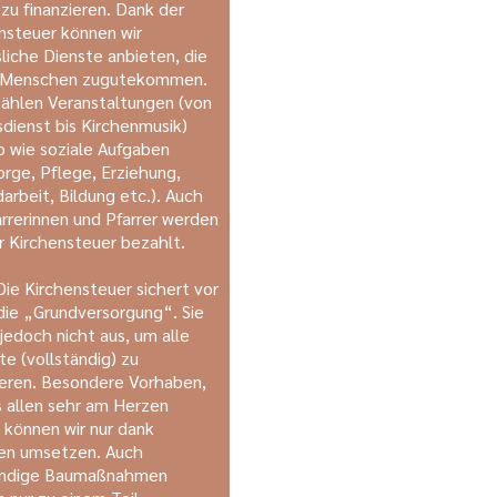
 zu finanzieren. Dank der
nsteuer können wir
sliche Dienste anbieten, die
n Menschen zugutekommen.
ählen Veranstaltungen (von
dienst bis Kirchenmusik)
 wie soziale Aufgaben
orge, Pflege, Erziehung,
arbeit, Bildung etc.). Auch
arrerinnen und Pfarrer werden
r Kirchensteuer bezahlt.
Die Kirchensteuer sichert vor
die „Grundversorgung“. Sie
 jedoch nicht aus, um alle
te (vollständig) zu
ieren. Besondere Vorhaben,
s allen sehr am Herzen
, können wir nur dank
en umsetzen. Auch
ndige Baumaßnahmen