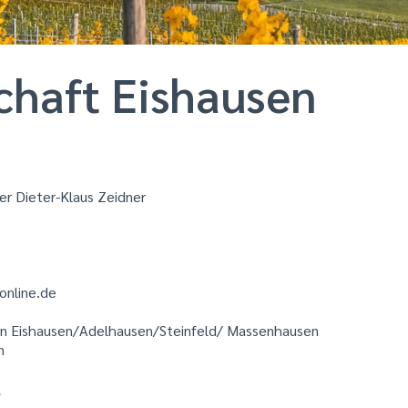
chaft Eishausen
rer Dieter-Klaus Zeidner
online.de
n Eishausen/Adelhausen/Steinfeld/ Massenhausen
n
t